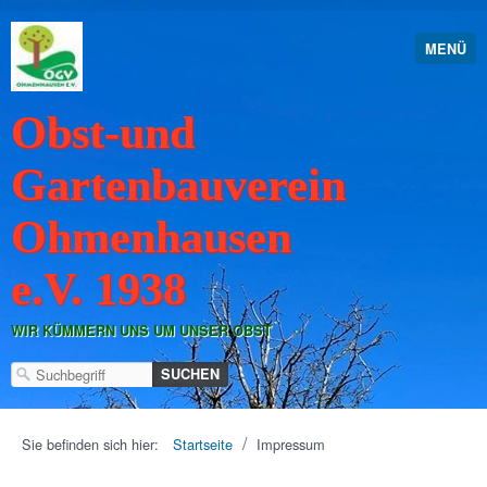
MENÜ
Obst-und
Gartenbauverein
Ohmenhausen
e.V. 1938
WIR KÜMMERN UNS UM UNSER OBST
/
Sie befinden sich hier:
Startseite
Impressum